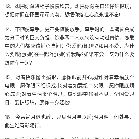
13、想把你藏进柜子慢慢欣赏，想把你藏在口袋仔细把玩，
想把你拥在怀里深深亲吻，想把你烙在心底永世不忘!
14、不随便牵手，更不要随便放手，牵手时的山盟海誓会成
为分手时的巨大负担，除非两个人从来没有动过真情。恋爱
中的人们都应该扪心自问：你爱他(她)吗?如果不爱，为什
么要跟他(她)在一起?他(她)爱我吗?如果不爱，又为什么要
跟你在一起?
15、对着快乐抛个媚眼，愿你眼前开心成团;对着幸福放个
电眼，愿你眼下福禄成串;对着如意投个火眼，愿你眼底烦
心成点;对着生活来个明眼，愿你眼中郁闷不见，全国爱眼
日，爱护眼睛，愿你一身轻松!
16、今宵赏月似也醉，只见明月星以睡;明月明日何处寻，
此生唯有影随行。