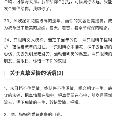
个吻，可惜海太深。我想给你个拥抱，可惜离你太远。只能
发个短信给你，我想你了。
23、风吹起如花般破碎的流年，而你的笑容摇晃摇晃，成
为我命途中最美的点缀，看天，看雪，看季节深深的暗影。
24、只眼睛文人模样，迷茫了当年的伤，两只眼晴不懂呵
护，错误着流年的过往，一只眼睛心中凄凉，抹不去当初的
心伤，失去光明黑暗路旁，涌动着明亮的渴望。两只眼睛的
朋友，爱眼日，珍惜一下你的双眼
关于真挚爱情的话语(2)
1、末日挡不住爱情，终结停不住深情，相恋相守一生，静
守的末钟，把真情藏在胸中，把真爱留在心中，随岁月蓦然
流去，洒下痴情的一生，珍惜爱情，把握。
2、啊，妈妈的爱是责备的目光。