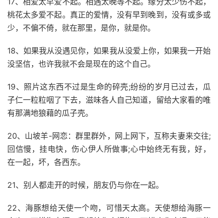
17、相爱太早爱不起。相遇太晚等不起。缘分太少伤不起，
桃花太多爱不起。真正的爱情，没有早到晚到，没有或多或
少，不偏不倚，就在那里，是你，就是你。
18、如果我从没遇见你，如果我从没爱上你，如果我一开始
没坚信，也许我就不会是现在的这个自己。
19、照片这东西不过是生命的碎壳;纷纷的岁月已过去，瓜
子仁一粒粒咽了下去，滋味各人自己知道，留给大家看的唯
有那满地狼藉的瓜子壳。
20、山坡羊-网恋：群里群外，网上网下，互称夫妻来交往;
回信慢，挂电快，伤心伊人所做事;心中始终无有我，好，
在一起，坏，各西东。
21、别人都走开的时候，朋友仍与你在一起。
22、海豚想给天使一个吻，可惜天太高。天使想给海豚一