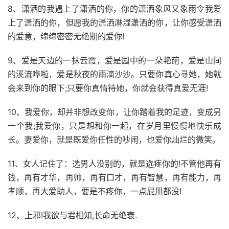
8、潇洒的我遇上了潇洒的你，你的潇洒象风又象雨令我爱
上了潇洒的你，但愿我的潇洒淋湿潇洒的你，让你感受潇洒
的爱意，绵绵密密无绝期的爱你!
9、爱是天边的一抹云霞，爱是园中的一朵艳葩，爱是山间
的溪流哗啦，爱是秋夜的雨滴沙沙。只要你真心寻她，她就
会来到你的眼下;只要你真情待她，你就会获得真爱无涯!
10、我爱你，却并非想改变你，让你踏着我的足迹，变成另
一个我;我爱你，只是想和你一起，在岁月里慢慢地快乐成
长。妻爱你，就是既爱你任性的吵闹，也爱你灿烂的微笑。
11、女人记住了：选男人没别的，就是选疼你的!不管他再有
钱，再有才华，再帅，再有口才，再有智慧，再有能力，再
孝顺，再大爱助人，要是不疼你，一点屁用都没!
12、上邪!我欲与君相知,长命无绝衰.