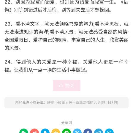
22、别因为寂寞而错爱，也别因为错爱而寂寞一生。《后
悔》别等到错过后才后悔，别等到失去后才想挽回。
23、看不清文字，就无法领略书籍的魅力;看不清黑板，就
无法走进知识的海洋;看不清风景，就无法感受自然的风情;
全国爱眼日，爱护自己的眼睛，丰富自己的人生，欣赏美丽
的风景。
24、得到他人的关爱是一种幸福，关爱他人更是一种幸
福。让我们从一点一滴的生活小事做起。
赞(
2
)

未经允许不得转载：
睡前小故事
»
关于真挚爱情的话语(热门48句)
分享到