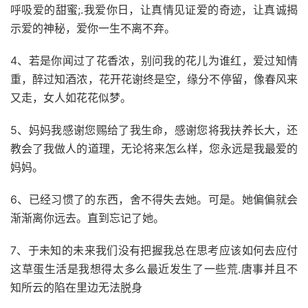
呼吸爱的甜蜜;.我爱你日，让真情见证爱的奇迹，让真诚揭
示爱的神秘，爱你一生不离不弃。
4、若是你闻过了花香浓，别问我的花儿为谁红，爱过知情
重，醉过知酒浓，花开花谢终是空，缘分不停留，像春风来
又走，女人如花花似梦。
5、妈妈我感谢您赐给了我生命，感谢您将我扶养长大，还
教会了我做人的道理，无论将来怎么样，您永远是我最爱的
妈妈。
6、已经习惯了的东西，舍不得失去她。可是。她偏偏就会
渐渐离你远去。直到忘记了她。
7、于未知的未来我们没有把握我总在思考应该如何去应付
这草蛋生活是我想得太多么最近发生了一些荒.唐事并且不
知所云的陷在里边无法脱身