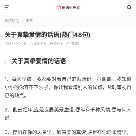


爱情短信
正文

关于真挚爱情的话语(热门48句)
2024-01-26
阅读(989)
评论(0)
赞(
2
)

关于真挚爱情的话语
1、每天早晨，我都要对着自己的眼睛说一声谢谢。我知道
小小的你容不下沙子，你让我看清别人的优点，及时审视自
己的缺点。
2、此去经年,应是良辰美景虚设,便纵有千种风情,更与何人
说.
3、停泊在你的风景里，欣赏美的真谛;驻足在你的柔情里，