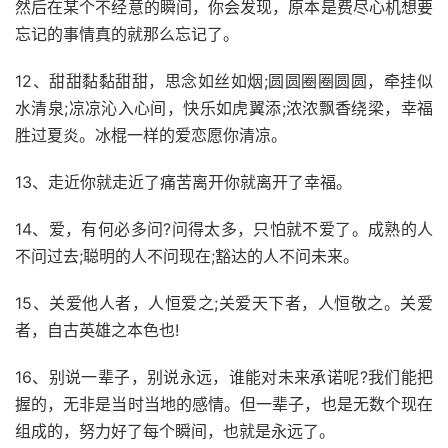
然后在某个不经意的瞬间，你会发现，原本是费尽心机想要
忘记的事情真的就那么忘记了。
12、甜甜黏黏甜甜，思念如丝如烟;圆圆圈圈圆圆，牵挂似
水清泉;凉凉沁入心间，快乐如虎翼添;浓浓飘香绕梁，幸福
胜过夏炎。冰棍一样的爱恋愿你清凉。
13、走近你就走近了痛苦离开你就离开了幸福。
14、爱，有何必多问?问得太多，只怕就不爱了。成熟的人
不问过去;聪明的人不问现在;豁达的人不问未来。
15、关爱他人者，人恒爱之;关爱天下者，人恒敬之。关爱
者，自古英雄之本色也!
16、别说一辈子，别说永远，谁能对未来承诺呢?我们能把
握的，无非是当时当地的感情。但一辈子，也是无数个现在
组成的，努力好了每个瞬间，也就是永远了。