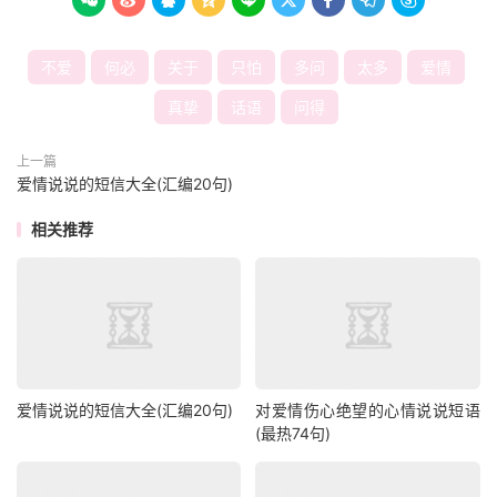









不爱
何必
关于
只怕
多问
太多
爱情
真挚
话语
问得
上一篇
爱情说说的短信大全(汇编20句)
相关推荐
爱情说说的短信大全(汇编20句)
对爱情伤心绝望的心情说说短语
(最热74句)