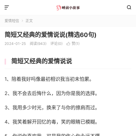


爱情短信
正文

简短又经典的爱情说说(精选60句)
2024-01-25
阅读(943)
评论(0)
赞(
1
)

简短又经典的爱情说说
1、陪着我好吗像最初相识我当初未怕累。
2、我不会去后悔什么，因为你是我的选择。
3、我用多少时光，换来了与你的擦肩而过。
4、我笑着解开回忆的毒，笑的眼睛已模糊。