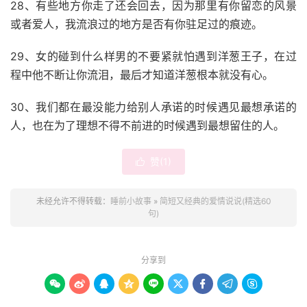
28、有些地方你走了还会回去，因为那里有你留恋的风景
或者爱人，我流浪过的地方是否有你驻足过的痕迹。
29、女的碰到什么样男的不要紧就怕遇到洋葱王子，在过
程中他不断让你流泪，最后才知道洋葱根本就没有心。
30、我们都在最没能力给别人承诺的时候遇见最想承诺的
人，也在为了理想不得不前进的时候遇到最想留住的人。
赞(
1
)

未经允许不得转载：
睡前小故事
»
简短又经典的爱情说说(精选60
句)
分享到








