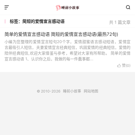


标签：简短的爱情宣言感动语
共 1 篇文章
简单的爱情宣言感动语 简短的爱情宣言感动语(最热72句)
小编为您整理的爱情宣言短句20个字，爱情甜蜜语言感动短语，爱情宣
言最吸引人短信，夫妻爱情宣言经典短信，巩固爱情的经典短信，爱情的
陪伴经典短信,欢迎大家借鉴与参考，希望对大家有所帮助。 简单的爱情
宣言感动语 1、认识你之后，我做的每一件蠢事都...
赞(
0
)

© 2010-2026
睡前小故事
网站地图