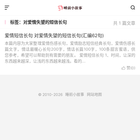


标签：对爱情失望的短信长句
共 1 篇文章
爱情短信长句 对爱情失望的短信长句(汇编62句)
本篇内容为大家整理爱情伤感长句，爱情励志短信经典长句，爱情伤感长
篇文字，情话最暖心长句200字，情话长篇100字，100条甜言蜜语，供
您参考，希望可以帮助到有需要的朋友。 爱情短信长句 1、时间，让深的
东西越来越深，让浅的东西越来越浅。看的...
赞(
0
)

© 2010-2026
睡前小故事
网站地图