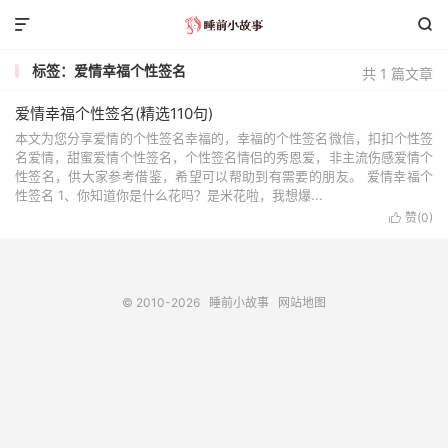


标签：爱情幸福个性签名
共 1 篇文章
爱情幸福个性签名(精选110句)
本文为您分享爱情的个性签名幸福的，幸福的个性签名微信，扣扣个性签
名爱情，甜蜜爱情个性签名，个性签名情侣的秀恩爱，非主流伤感爱情个
性签名，供大家参考借鉴，希望可以帮助到有需要的朋友。 爱情幸福个
性签名 1、你知道你是什么花吗？是米花啦，我想爆...
赞(
0
)

© 2010-2026
睡前小故事
网站地图