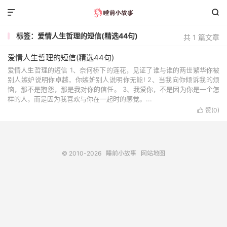


标签：爱情人生哲理的短信(精选44句)
共 1 篇文章
爱情人生哲理的短信(精选44句)
爱情人生哲理的短信 1、奈何桥下的莲花，见证了谁与谁的两世繁华你被
别人嫉妒说明你卓越，你嫉妒别人说明你无能! 2、当我向你倾诉我的烦
恼，那不是抱怨，那是我对你的信任。 3、我爱你，不是因为你是一个怎
样的人，而是因为我喜欢与你在一起时的感觉。...
赞(
0
)

© 2010-2026
睡前小故事
网站地图